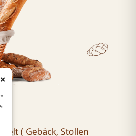
um
Ds
delt ( Gebäck, Stollen