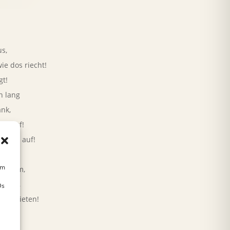
:
us,
ie dos riecht!
gt!
n lang
nk,
 drauf!
 noch auf!
bn:
um
 Traam,
ieten,
Ds
eschnieten!
!
ht?