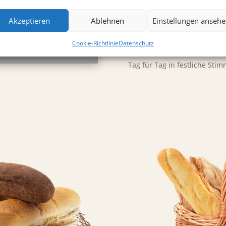
Du liebe Zeit – wos mach iec
Akzeptieren
Ablehnen
Einstellungen anseh
Wenn bluß erscht bal Weihn
Bestellen Sie Ihren Butterst
Cookie-Richtlinie
Datenschutz
Sie
Tag für Tag in festliche Sti