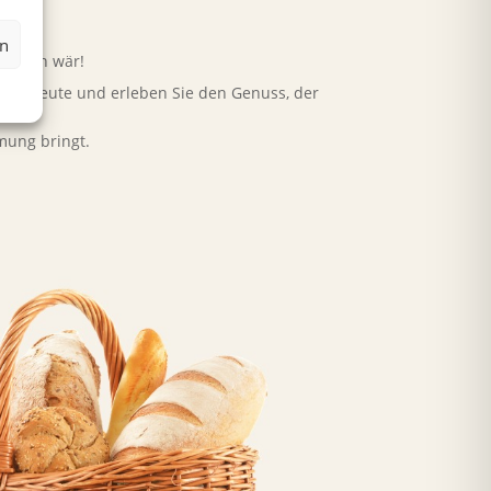
h när?
en
achten wär!
ollen heute und erleben Sie den Genuss, der
mmung bringt.