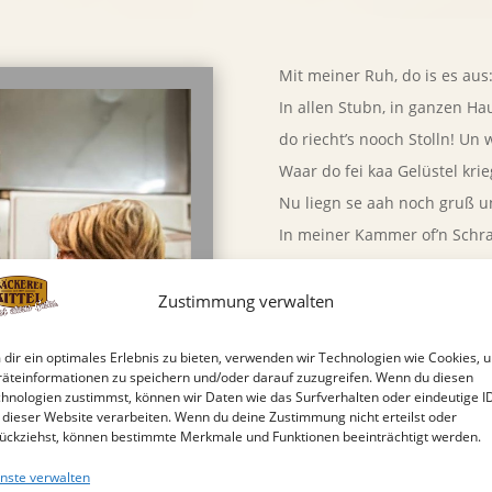
Mit meiner Ruh, do is es aus
In allen Stubn, in ganzen Ha
do riecht’s nooch Stolln! Un w
Waar do fei kaa Gelüstel krie
Nu liegn se aah noch gruß u
In meiner Kammer of’n Schra
e Stücker siebn, zen Aufhebn
Dos weckt miech aus’n Schlof
Zustimmung verwalten
E su ewos, dos derft’s net ga
dir ein optimales Erlebnis zu bieten, verwenden wir Technologien wie Cookies, 
Mol kosten schu, doch när in
äteinformationen zu speichern und/oder darauf zuzugreifen. Wenn du diesen
dä zu Weihnachten, net gestr
hnologien zustimmst, können wir Daten wie das Surfverhalten oder eindeutige I
 dieser Website verarbeiten. Wenn du deine Zustimmung nicht erteilst oder
wardn Butterstolln erscht ag
ückziehst, können bestimmte Merkmale und Funktionen beeinträchtigt werden.
Wos blebt, dos is der Appetit
nste verwalten
Ob’s eich emende aah su gie