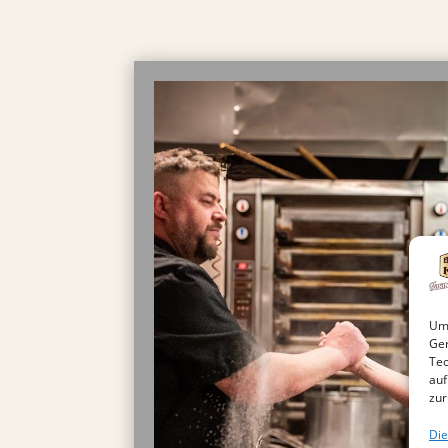
Um 
Ger
Tec
auf
zur
Die